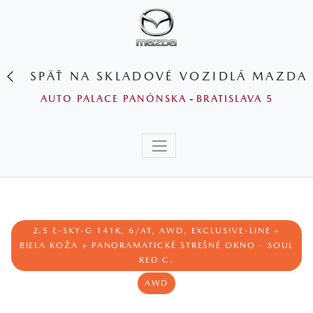
SPÄŤ NA SKLADOVÉ VOZIDLÁ MAZDA
AUTO PALACE PANÓNSKA
-
BRATISLAVA 5
2.5 E-SKY-G 141K, 6/AT, AWD, EXCLUSIVE-LINE +
BIELA KOŽA + PANORAMATICKÉ STREŠNÉ OKNO - SOUL
RED C.
AWD