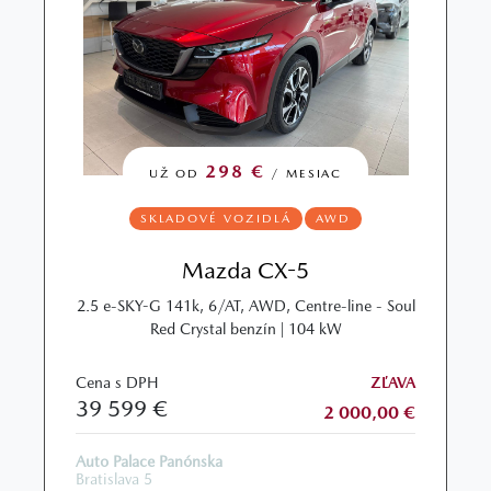
298 €
UŽ OD
/ MESIAC
SKLADOVÉ VOZIDLÁ
AWD
Mazda CX-5
2.5 e-SKY-G 141k, 6/AT, AWD, Centre-line - Soul
Red Crystal benzín | 104 kW
Cena s DPH
ZĽAVA
39 599 €
2 000,00 €
Auto Palace Panónska
Bratislava 5