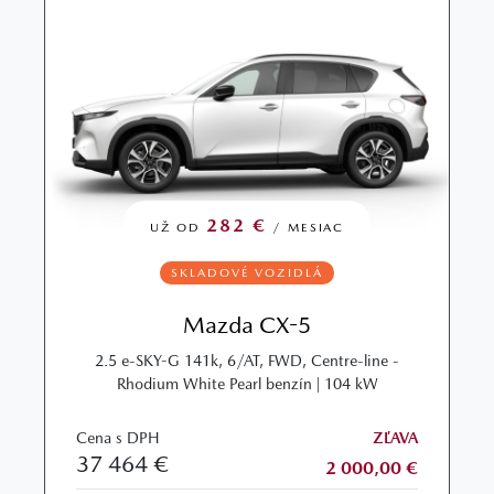
282 €
UŽ OD
/ MESIAC
SKLADOVÉ VOZIDLÁ
Mazda CX-5
2.5 e-SKY-G 141k, 6/AT, FWD, Centre-line -
Rhodium White Pearl benzín | 104 kW
Cena s DPH
ZĽAVA
37 464 €
2 000,00 €