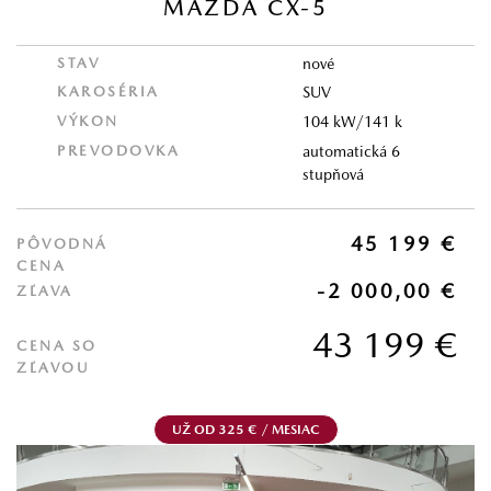
MAZDA CX-5
STAV
nové
KAROSÉRIA
SUV
VÝKON
104 kW/141 k
PREVODOVKA
automatická 6
stupňová
45 199 €
PÔVODNÁ
CENA
-2 000,00 €
ZĽAVA
43 199 €
CENA SO
ZĽAVOU
UŽ OD 325 € / MESIAC