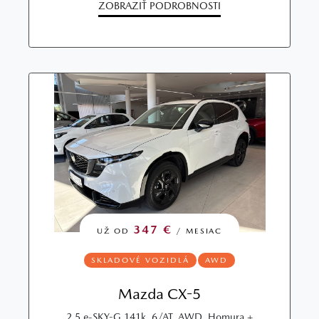
ZOBRAZIŤ PODROBNOSTI
347 €
UŽ OD
/ MESIAC
SKLADOVÉ VOZIDLÁ
AWD
Mazda CX-5
2.5 e-SKY-G 141k, 6/AT, AWD, Homura +