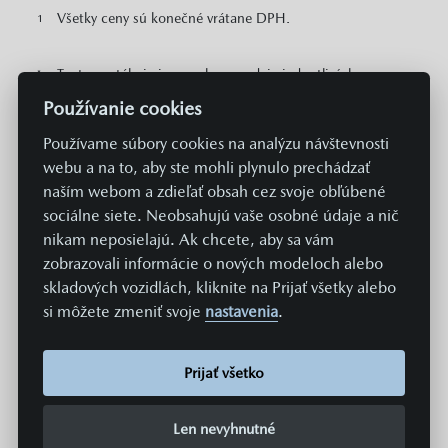
Všetky ceny sú konečné vrátane DPH.
1
Tento portál nie je ponukou predaja jednotlivých
*
autorizovaných predajcov MAZDA a jeho zmyslom je
Používanie cookies
vyhľadanie a porovnanie dostupných voľných vozidiel
MAZDA v rámci distribučnej siete. Pre obchodnú
Používame súbory cookies na analýzu návštevnosti
ponuku týkajúcu sa predaja konkrétneho vozidla
webu a na to, aby ste mohli plynulo prechádzať
kontaktujte konkrétneho predajcu MAZDA. Na tomto
naším webom a zdieľať obsah cez svoje obľúbené
portáli sú pre potreby prehľadu zobrazené odporúčané
sociálne siete. Neobsahujú vaše osobné údaje a nič
cenníkové ceny konkrétnych modelov MAZDA v EUR s
nikam neposielajú. Ak chcete, aby sa vám
DPH. Zobrazené môžu byť aj informácie o plošne
zobrazovali informácie o nových modeloch alebo
dostupných cenových zvýhodneniach a akciách v
skladových vozidlách, kliknite na Prijať všetky alebo
predajnej sieti MAZDA vzťahujúcich sa na daný model.
si môžete zmeniť svoje
nastavenia
.
Zobrazené cena neobsahuje prípravu a aktiváciu vozidla
v systémoch Mazda v hodnote 369 EUR. Hodnoty
spotreby paliva, energií a emisií uvádzané na týchto
Prijať všetko
stránkach sú získavané aktuálne predpísaným
normovaným spôsobom merania. Údaje sa teda
nevzťahujú na konkrétne vozidlo a nie sú súčasťou
Len nevyhnutné
ponuky, a slúžia len na účely porovnania jednotlivých