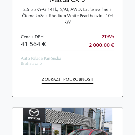
2.5 e-SKY-G 141k, 6/AT, AWD, Exclusive-line +
Čierna koža + Rhodium White Pearl benzín | 104
kW
Cena s DPH
ZĽAVA
41 564 €
2 000,00 €
Auto Palace Panónska
Bratislava 5
ZOBRAZIŤ PODROBNOSTI