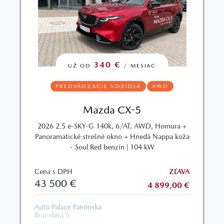
340 €
UŽ OD
/ MESIAC
PREDVÁDZACIE VOZIDLÁ
AWD
Mazda CX-5
2026 2.5 e-SKY-G 140k, 6/AT, AWD, Homura +
Panoramatické strešné okno + Hnedá Nappa koža
- Soul Red benzín | 104 kW
Cena s DPH
ZĽAVA
43 500 €
4 899,00 €
Auto Palace Panónska
Bratislava 5