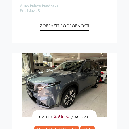
Auto Palace Panónska
Bratislava 5
ZOBRAZIŤ PODROBNOSTI
295 €
UŽ OD
/ MESIAC
SKLADOVÉ VOZIDLÁ
AWD