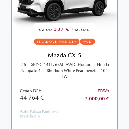
337 €
UŽ OD
/ MESIAC
SKLADOVÉ VOZIDLÁ
AWD
Mazda CX-5
2.5 e-SKY-G 141k, 6/AT, AWD, Homura + Hnedá
Nappa koža - Rhodium White Pearl benzín | 104
kW
Cena s DPH
ZĽAVA
44 764 €
2 000,00 €
Auto Palace Panónska
Bratislava 5