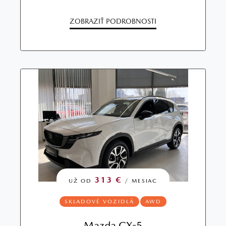
ZOBRAZIŤ PODROBNOSTI
313 €
UŽ OD
/ MESIAC
SKLADOVÉ VOZIDLÁ
AWD
Mazda CX-5