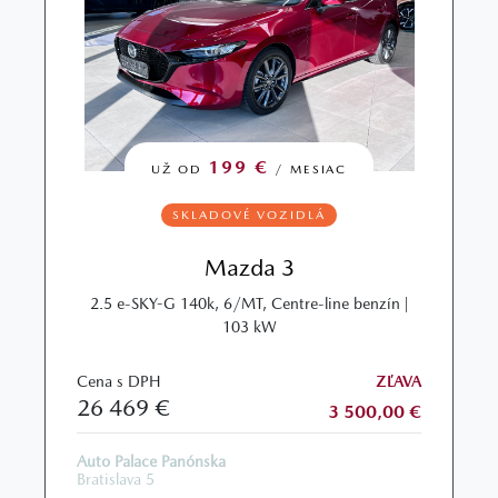
199 €
UŽ OD
/ MESIAC
SKLADOVÉ VOZIDLÁ
Mazda 3
2.5 e-SKY-G 140k, 6/MT, Centre-line benzín |
103 kW
Cena s DPH
ZĽAVA
26 469 €
3 500,00 €
Auto Palace Panónska
Bratislava 5