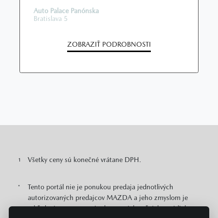
Auto Palace Panónska
Bratislava 5
ZOBRAZIŤ PODROBNOSTI
Všetky ceny sú konečné vrátane DPH.
1
Tento portál nie je ponukou predaja jednotlivých
*
autorizovaných predajcov MAZDA a jeho zmyslom je
vyhľadanie a porovnanie dostupných voľných vozidiel