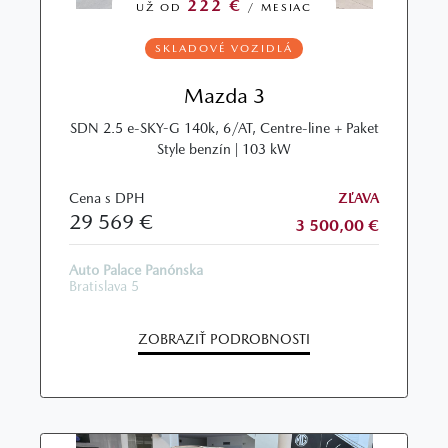
222 €
UŽ OD
/ MESIAC
SKLADOVÉ VOZIDLÁ
Mazda 3
SDN 2.5 e-SKY-G 140k, 6/AT, Centre-line + Paket
Style benzín | 103 kW
Cena s DPH
ZĽAVA
29 569 €
3 500,00 €
Auto Palace Panónska
Bratislava 5
ZOBRAZIŤ PODROBNOSTI