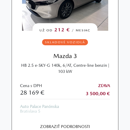
212 €
UŽ OD
/ MESIAC
SKLADOVÉ VOZIDLÁ
Mazda 3
HB 2.5 e-SKY-G 140k, 6/AT, Centre-line benzín |
103 kW
Cena s DPH
ZĽAVA
28 169 €
3 500,00 €
Auto Palace Panónska
Bratislava 5
ZOBRAZIŤ PODROBNOSTI