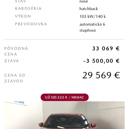
STAV
nové
KAROSÉRIA
hatchback
VÝKON
103 kW/140 k
PREVODOVKA
automatická 6
stupňová
33 069 €
PÔVODNÁ
CENA
-3 500,00 €
ZĽAVA
29 569 €
CENA SO
ZĽAVOU
UŽ OD 222 € / MESIAC