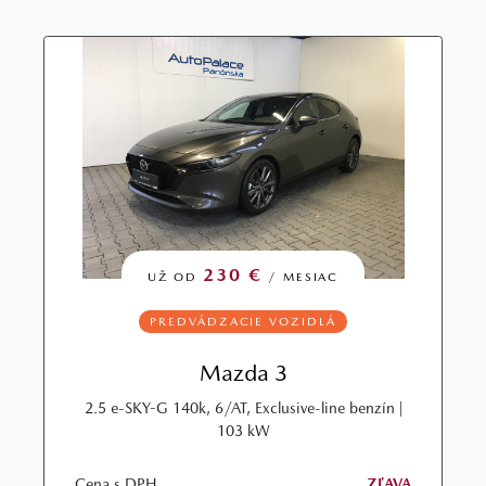
230 €
UŽ OD
/ MESIAC
PREDVÁDZACIE VOZIDLÁ
Mazda 3
2.5 e-SKY-G 140k, 6/AT, Exclusive-line benzín |
103 kW
Cena s DPH
ZĽAVA