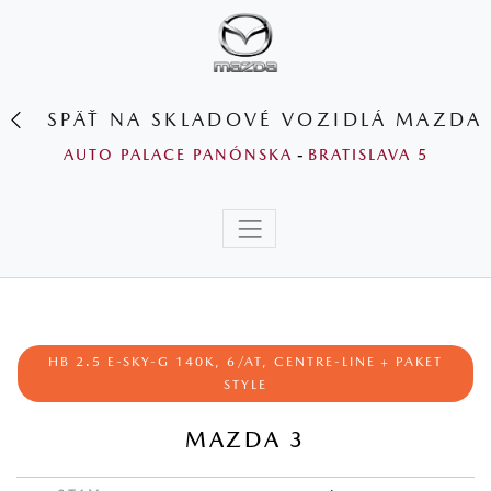
SPÄŤ NA SKLADOVÉ VOZIDLÁ MAZDA
AUTO PALACE PANÓNSKA
-
BRATISLAVA 5
HB 2.5 E-SKY-G 140K, 6/AT, CENTRE-LINE + PAKET
STYLE
MAZDA 3