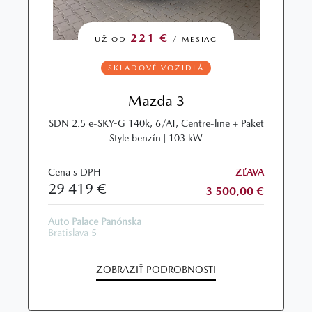
221 €
UŽ OD
/ MESIAC
SKLADOVÉ VOZIDLÁ
Mazda 3
SDN 2.5 e-SKY-G 140k, 6/AT, Centre-line + Paket
Style benzín | 103 kW
Cena s DPH
ZĽAVA
29 419 €
3 500,00 €
Auto Palace Panónska
Bratislava 5
ZOBRAZIŤ PODROBNOSTI